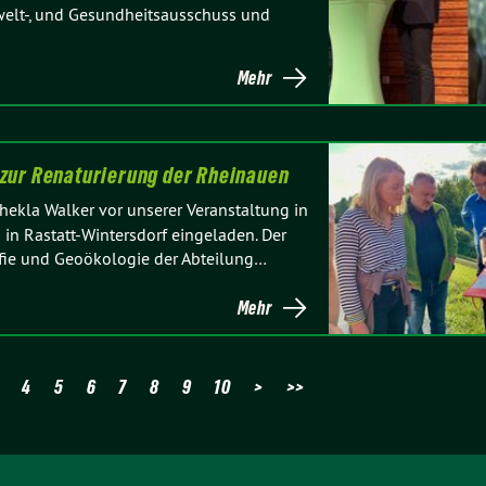
welt-, und Gesundheitsausschuss und
Mehr
 zur Renaturierung der Rheinauen
hekla Walker vor unserer Veranstaltung in
n Rastatt-Wintersdorf eingeladen. Der
afie und Geoökologie der Abteilung…
Mehr
4
5
6
7
8
9
10
>
>>