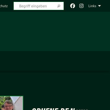
chutz
Links