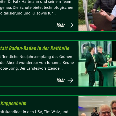
leiter Dr. Falk Hartmann und seinem Team
genau. Die Schule bietet technologischen
igitalisierung und KI sowie für…
Mehr
att Baden-Baden in der Reithalle
er öffentliche Neujahrsempfang des Grünen
de der Abend wunderbar von Johanna Keune
uropa-Song. Der Landesvorsitzende…
Mehr
n Kuppenheim
ftskandidat in den USA, Tim Walz, und