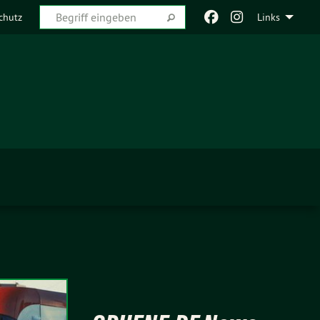
chutz
Links