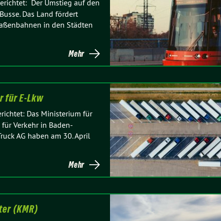
richtet: Der Umstieg auf den
usse. Das Land fördert
raßenbahnen in den Städten
Mehr
r für E-Lkw
chtet: Das Ministerium für
für Verkehr in Baden-
uck AG haben am 30. April
Mehr
ter (KMR)