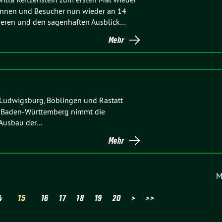
rinnen und Besucher nun wieder an 14
ieren und den sagenhaften Ausblick…
Mehr
Ludwigsburg, Böblingen und Rastatt
nd Baden-Württemberg nimmt die
 Ausbau der…
Mehr
M
4
15
16
17
18
19
20
>
>>