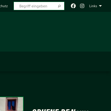
chutz
Links