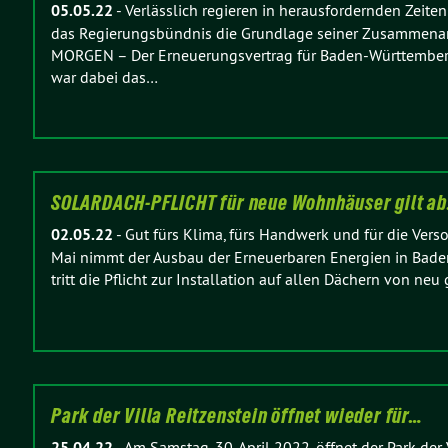
05.05.22
-
Verlässlich regieren in herausfordernden Zeite
das Regierungsbündnis die Grundlage seiner Zusammenarb
MORGEN – Der Erneuerungsvertrag für Baden-Württemberg
war dabei das…
SOLARDACH-PFLICHT für neue Wohnhäuser gilt a
02.05.22
-
Gut fürs Klima, fürs Handwerk und für die Ver
Mai nimmt der Ausbau der Erneuerbaren Energien in Bade
tritt die Pflicht zur Installation auf allen Dächern von 
Park der Villa Reitzenstein öffnet wieder für…
25.04.22
-
Am Samstag, 30. April 2022, öffnet der Park der