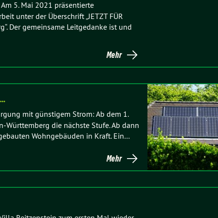
n Am 5. Mai 2021 präsentierte
eit unter der Überschrift „JETZT FÜR
“. Der gemeinsame Leitgedanke ist und
Mehr
b…
sorgung mit günstigem Strom: Ab dem 1.
n-Württemberg die nächste Stufe. Ab dann
neu gebauten Wohngebäuden in Kraft. Ein…
Mehr
 Villa Reitzenstein zum ersten Mal wieder