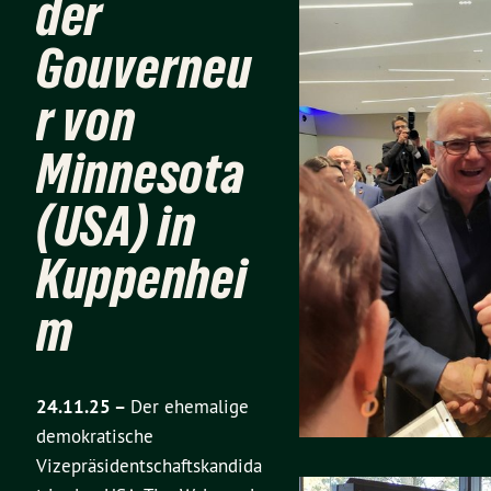
der
Gouverneu
r von
Minnesota
(USA) in
Kuppenhei
m
24.11.25 –
Der ehemalige
demokratische
Vizepräsidentschaftskandida