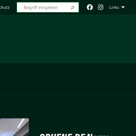
chutz
Links