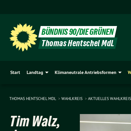
BÜNDNIS 90/DIE GRÜNEN
Thomas Hentschel MdL
Start
Landtag
Klimaneutrale Antriebsformen
W
THOMAS HENTSCHEL MDL
WAHLKREIS
AKTUELLES WAHLKREIS
Tim Walz,