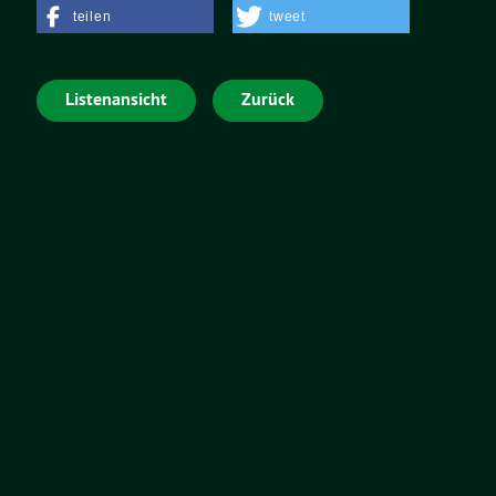
teilen
tweet
Listenansicht
Zurück