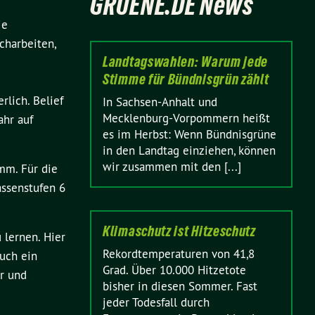
GRUENE.DE News
ie
charbeiten,
Landtagswahlen: Warum jede
Stimme für Bündnisgrün zählt
lich. Belief
In Sachsen-Anhalt und
Mecklenburg-Vorpommern heißt
ahr auf
es im Herbst: Wenn Bündnisgrüne
in den Landtag einziehen, können
wir zusammen mit den [...]
mm. Für die
assenstufen 6
Klimaschutz ist Hitzeschutz
lernen. Hier
Rekordtemperaturen von 41,8
uch ein
Grad. Über 10.000 Hitzetote
er und
bisher in diesen Sommer. Fast
jeder Todesfall durch