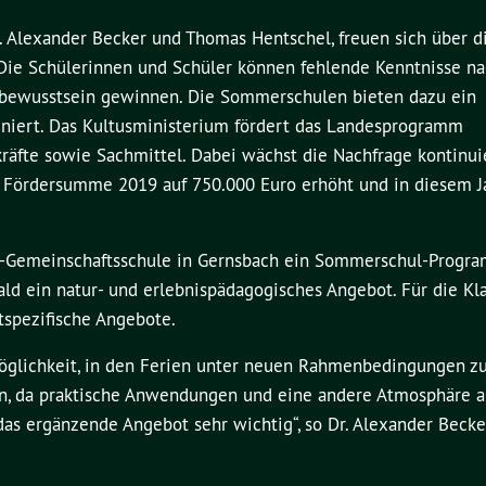
. Alexander Becker und Thomas Hentschel, freuen sich über d
Die Schülerinnen und Schüler können fehlende Kenntnisse na
tbewusstsein gewinnen. Die Sommerschulen bieten dazu ein
iniert. Das Kultusministerium fördert das Landesprogramm
fte sowie Sachmittel. Dabei wächst die Nachfrage kontinuier
 Fördersumme 2019 auf 750.000 Euro erhöht und in diesem J
ais-Gemeinschaftsschule in Gernsbach ein Sommerschul-Progra
ld ein natur- und erlebnispädagogisches Angebot. Für die Kl
tspezifische Angebote.
glichkeit, in den Ferien unter neuen Rahmenbedingungen zu 
n, da praktische Anwendungen und eine andere Atmosphäre a
das ergänzende Angebot sehr wichtig“, so Dr. Alexander Beck