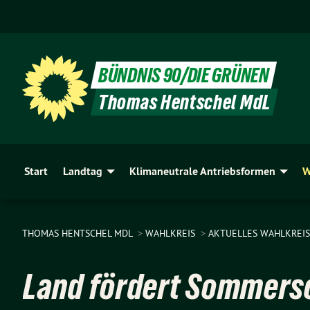
BÜNDNIS 90/DIE GRÜNEN
Thomas Hentschel MdL
Start
Landtag
Klimaneutrale Antriebsformen
W
THOMAS HENTSCHEL MDL
WAHLKREIS
AKTUELLES WAHLKREIS
Land fördert Sommersc