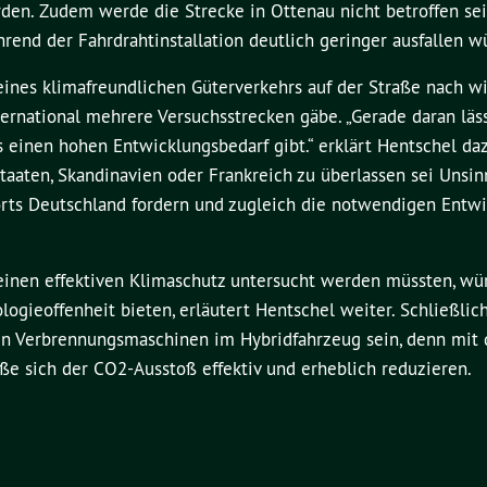
den. Zudem werde die Strecke in Ottenau nicht betroffen sei
nd der Fahrdrahtinstallation deutlich geringer ausfallen w
eines klimafreundlichen Güterverkehrs auf der Straße nach w
nternational mehrere Versuchsstrecken gäbe. „Gerade daran läss
s einen hohen Entwicklungsbedarf gibt.“ erklärt Hentschel da
taaten, Skandinavien oder Frankreich zu überlassen sei Unsi
orts Deutschland fordern und zugleich die notwendigen Entw
 einen effektiven Klimaschutz untersucht werden müssten, wü
ogieoffenheit bieten, erläutert Hentschel weiter. Schließlic
 den Verbrennungsmaschinen im Hybridfahrzeug sein, denn mit
eße sich der CO2-Ausstoß effektiv und erheblich reduzieren.