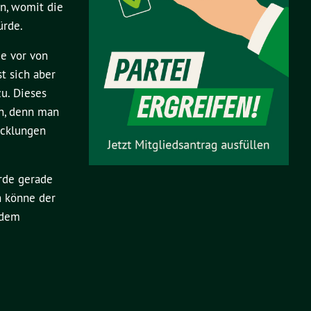
n, womit die
ürde.
ie vor von
t sich aber
zu. Dieses
nn, denn man
icklungen
rde gerade
h könne der
 dem