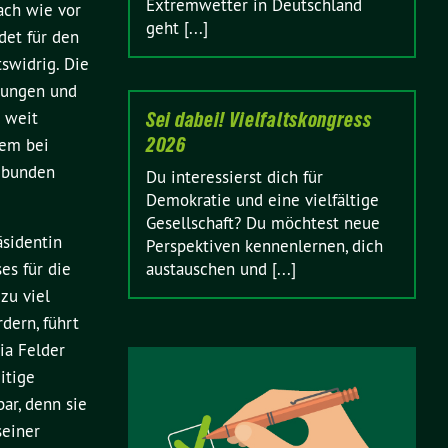
Extremwetter in Deutschland
ach wie vor
geht [...]
det für den
tswidrig. Die
nungen und
m weit
Sei dabei! Vielfaltskongress
2026
dem bei
gebunden
Du interessierst dich für
Demokratie und eine vielfältige
Gesellschaft? Du möchtest neue
sidentin
Perspektiven kennenlernen, dich
es für die
austauschen und [...]
zu viel
dern, führt
ia Felder
itige
ar, denn sie
seiner