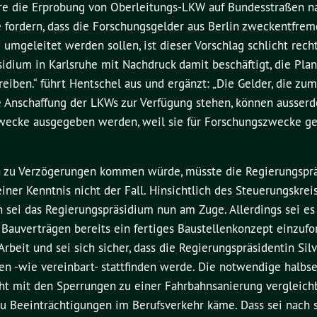
dere die Erprobung von Oberleitungs-LKW auf Bundesstraßen n
 fordern, dass die Forschungsgelder aus Berlin zweckentfrem
umgeleitet werden sollen, ist dieser Vorschlag schlicht rech
idium in Karlsruhe mit Nachdruck damit beschäftigt, die Pla
eiben.“ führt Hentschel aus und ergänzt: „Die Gelder, die zu
 Anschaffung der LKWs zur Verfügung stehen, können ausser
 Zwecke ausgegeben werden, weil sie für Forschungszwecke 
 zu Verzögerungen kommen würde, müsste die Regierungsprä
iner Kenntnis nicht der Fall. Hinsichtlich des Steuerungskreis
sei das Regierungspräsidium nun am Zuge. Allerdings sei es 
 Bauverträgen bereits ein fertiges Baustellenkonzept einzufor
rbeit und sei sich sicher, dass die Regierungspräsidentin Silv
en -wie vereinbart- stattfinden werde. Die notwendige halbse
t mit den Sperrungen zu einer Fahrbahnsanierung vergleichb
 zu Beeinträchtigungen im Berufsverkehr käme. Dass sei nach 