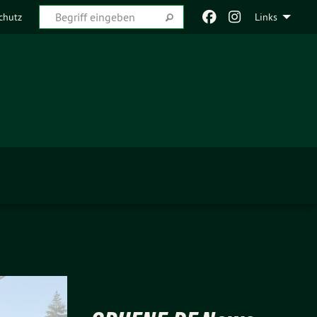
chutz
Links