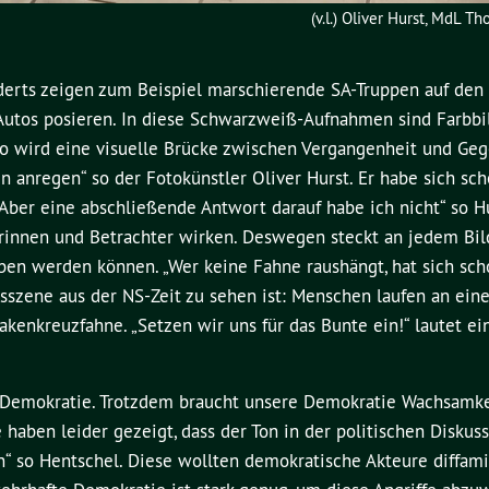
(v.l.) Oliver Hurst, MdL 
nderts zeigen zum Beispiel marschierende SA-Truppen auf den
 Autos posieren. In diese Schwarzweiß-Aufnahmen sind Farbbi
 So wird eine visuelle Brücke zwischen Vergangenheit und Ge
anregen“ so der Fotokünstler Oliver Hurst. Er habe sich sch
 „Aber eine abschließende Antwort darauf habe ich nicht“ so H
erinnen und Betrachter wirken. Deswegen steckt an jedem Bil
ben werden können. „Wer keine Fahne raushängt, hat sich sch
gsszene aus der NS-Zeit zu sehen ist: Menschen laufen an ein
akenkreuzfahne. „Setzen wir uns für das Bunte ein!“ lautet ei
en Demokratie. Trotzdem braucht unsere Demokratie Wachsamke
 haben leider gezeigt, dass der Ton in der politischen Diskus
 so Hentschel. Diese wollten demokratische Akteure diffami