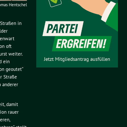
Thomas Hentschel
 Straßen in
lder
genwart
on oft
urst weiter.
d ein
on geoutet“
er Straße
n anderer
it, damit
sion rauer
eren,