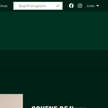
chutz
Links