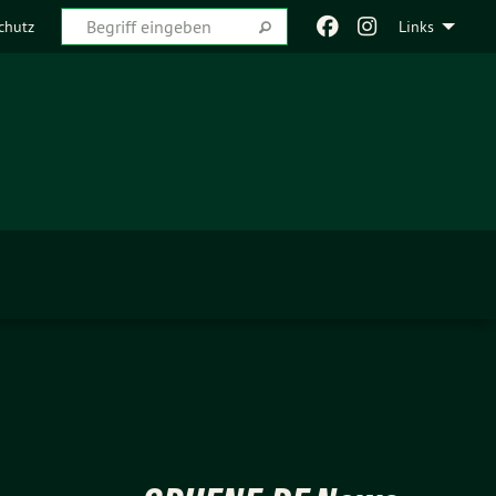
chutz
Links