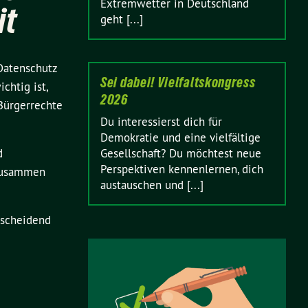
Extremwetter in Deutschland
it
geht [...]
Datenschutz
Sei dabei! Vielfaltskongress
chtig ist,
2026
 Bürgerrechte
Du interessierst dich für
Demokratie und eine vielfältige
d
Gesellschaft? Du möchtest neue
Perspektiven kennenlernen, dich
 zusammen
austauschen und [...]
tscheidend