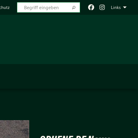
chutz
Links