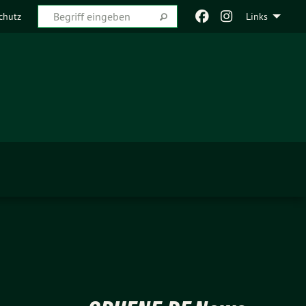
chutz
Links