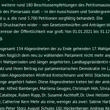
weitere rund 180 Beschlussempfehlungen des Petitionsaussc
lb des Plenarsaals statt – in den Ausschüssen und Sondergrem
u. a. die rund 5.700 Petitionen sorgfältig behandelt. Die
300 Drucksachen wider – von Gesetzentwürfen und Anträgen bi
eresse der Öffentlichkeit war groß: Von 01.01.2021 bis 31.12
g.
nsgesamt 154 Abgeordneten der zu Ende gehenden 17. Wahlpe
rden folglich dem neu zu wählenden Parlament nicht mehr an
i Wahlperioden und länger angehörten. Landtagspräsidentin 
satz und ihren Beitrag zur parlamentarischen Demokratie im 
iden Abgeordneten Winfried Kretschmann und Willi Stächele
ange angehört haben. Diese Abgeordneten treten bei der ans
e: Alfred Bamberger, Marilena Geugjes, Christoph Höh, Silvi
 Cataltepe, Ruben Rupp, Dr. Susanne Aschhoff, Dr. Uwe Hellster
, Catherine Kern Mehr als eine, weniger als zwei: Sabine Har
s-Peter Storz, August Schuler, Ulli Hockenberger, Andreas Ken