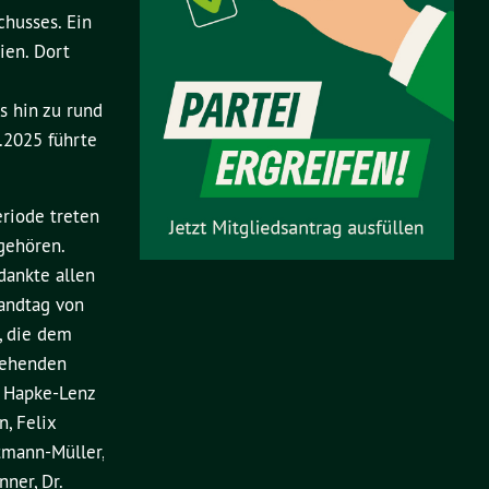
husses. Ein
ien. Dort
s hin zu rund
.2025 führte
riode treten
gehören.
dankte allen
Landtag von
, die dem
tehenden
a Hapke-Lenz
n, Felix
tmann-Müller,
ner, Dr.