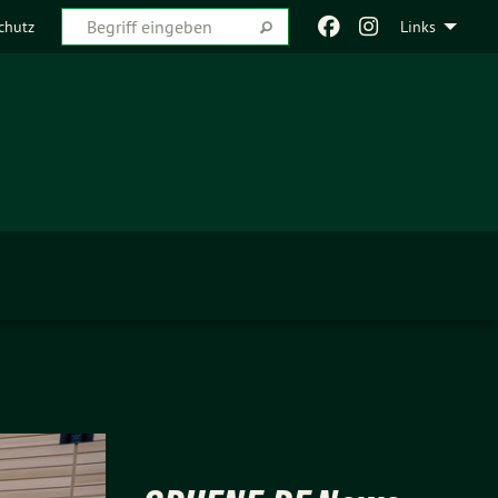
chutz
Links