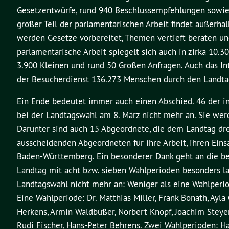
Gesetzentwürfe, rund 940 Beschlussempfehlungen sowie 
großer Teil der parlamentarischen Arbeit findet außerha
werden Gesetze vorbereitet, Themen vertieft beraten und 
parlamentarische Arbeit spiegelt sich auch in zirka 10.
3.900 Kleinen und rund 50 Großen Anfragen. Auch das Int
der Besucherdienst 136.273 Menschen durch den Landta
Ein Ende bedeutet immer auch einen Abschied. 46 der i
bei der Landtagswahl am 8. März nicht mehr an. Sie we
Darunter sind auch 15 Abgeordnete, die dem Landtag dre
ausscheidenden Abgeordneten für ihre Arbeit, ihren Ein
Baden-Württemberg. Ein besonderer Dank geht an die be
Landtag mit acht bzw. sieben Wahlperioden besonders l
Landtagswahl nicht mehr an: Weniger als eine Wahlperiod
Eine Wahlperiode: Dr. Matthias Miller, Frank Bonath, Ayla
Herkens, Armin Waldbüßer, Norbert Knopf, Joachim Steyer
Rudi Fischer, Hans-Peter Behrens. Zwei Wahlperioden: Han