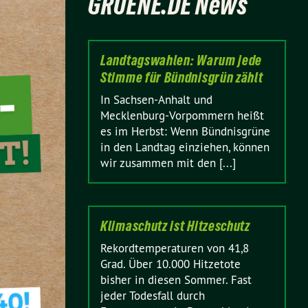
GRUENE.DE News
Landtagswahlen: Warum jede
Stimme für Bündnisgrün zählt
In Sachsen-Anhalt und
Mecklenburg-Vorpommern heißt
es im Herbst: Wenn Bündnisgrüne
in den Landtag einziehen, können
wir zusammen mit den [...]
Klimaschutz ist Hitzeschutz
Rekordtemperaturen von 41,8
Grad. Über 10.000 Hitzetote
bisher in diesen Sommer. Fast
jeder Todesfall durch