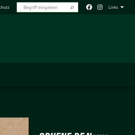
chutz
Links