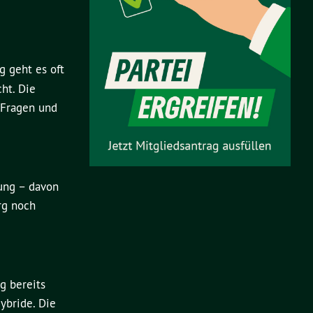
g geht es oft
ht. Die
 Fragen und
ung – davon
rg noch
g bereits
ybride. Die