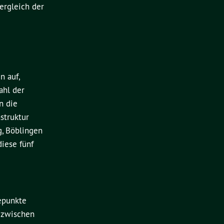
ergleich der
n auf,
ahl der
n die
struktur
g, Böblingen
iese fünf
depunkte
s zwischen