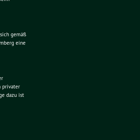
 sich gemäß
emberg eine
er
 privater
ge dazu ist