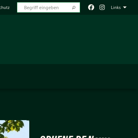
chutz
Links