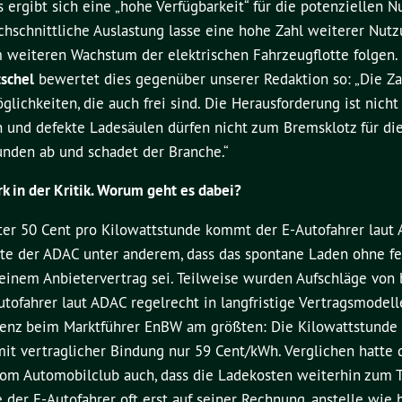
s ergibt sich eine „hohe Verfügbarkeit“ für die potenziellen Nu
chschnittliche Auslastung lasse eine hohe Zahl weiterer Nutz
 weiteren Wachstum der elektrischen Fahrzeugflotte folgen.
schel
bewertet dies gegenüber unserer Redaktion so: „Die Za
ichkeiten, die auch frei sind. Die Herausforderung ist nicht 
 und defekte Ladesäulen dürfen nicht zum Bremsklotz für di
unden ab und schadet der Branche.“
k in der Kritik. Worum geht es dabei?
nter 50 Cent pro Kilowattstunde kommt der E-Autofahrer laut
erte der ADAC unter anderem, dass das spontane Laden ohne fe
t einem Anbietervertrag sei. Teilweise wurden Aufschläge von 
ofahrer laut ADAC regelrecht in langfristige Vertragsmodell
renz beim Marktführer EnBW am größten: Die Kilowattstunde 
it vertraglicher Bindung nur 59 Cent/kWh. Verglichen hatte
om Automobilclub auch, dass die Ladekosten weiterhin zum T
e der E-Autofahrer oft erst auf seiner Rechnung, anstelle wie