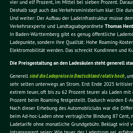
vier und elf Prozent, im Mittel bei sieben Prozent. Darau
Deshalb sagt auch das Verkehrsministerium klar: Die dur
Und weiter: Der Aufbau der Ladeinfrastruktur müsse dem
Verkehrsexperte und Landtagsabgeordnete
Thomas Hent
In Baden-Württemberg gibt es genug öffentliche Lademögl
Ladepunkte, sondern ihre Qualität: Hohe Roaming-Kosten
Elektromobilität werden. Das schreckt Kundinnen und K
Die Preisgestaltung an den Ladesäulen steht generell star
Generell
sind die Ladepreise in Deutschland relativ hoch
, u
sehr selten unterwegs an Strom. Erst Ende 2025 kritisi
extrem teuer, oft bis zu 62 Prozent teurer als Laden mi
Prozent beim Roaming festgestellt. Dadurch würden E-Aut
Nach dieser Erhebung des Automobilclubs war die Diffe
beim Ad-hoc-Laden ohne vertragliche Bindung 87 Cent, m
Ladetarife ohne monatliche Grundgebühr. Beklagt wird v
intransparent seien: Wie teuer der Ladestrom sei, erfahr