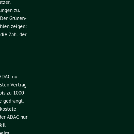
tzer.
ungen zu.
 Der Grünen-
hlen zeigen:
die Zahl der
e
 ADAC nur
sten Vertrag
bis zu 1000
e gedrängt.
kostete
 der ADAC nur
eil
 beim